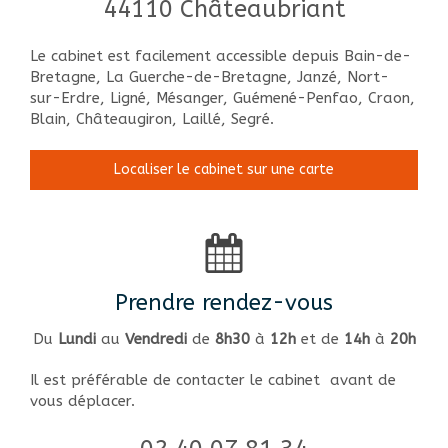
44110
Châteaubriant
Le cabinet est facilement accessible depuis Bain-de-
Bretagne, La Guerche-de-Bretagne, Janzé, Nort-
sur-Erdre, Ligné, Mésanger, Guémené-Penfao, Craon,
Blain, Châteaugiron, Laillé, Segré.
Localiser le cabinet sur une carte
Prendre rendez-vous
Du
Lundi
au
Vendredi
de
8h30
à
12h
et de
14h
à
20h
Il est préférable de contacter le cabinet avant de
vous déplacer.